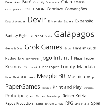
Buró
Catan
Catarse
Bucaneiros
Calamity
Carcassonne
Convenções
Conclave
CMON
CGE
Catch Up Games
Devir
Expansão
Entrevista
Estrela
Days of Wonder
Galápagos
Fantasy Flight
Feuerland
Funbox
Grok Games
Hans im Glück
Geeks & Orcs
Grow
Jogo Infantil
Klaus Teuber
Hasbro
Iello
Jelly Monster
Ludofy
Kosmos
Mandala
Ludens Spirit
LCG
Libellud
Meeple BR
Mosaico
Matt Leacock
Marcos Macri
MS Jogos
PaperGames
Print and Play
Pegasus
promoção
Protótipo
Reiner Knizia
Queen Games
Ravensburger
RPG
Spiel
Repos Production
Richard Garfield
Revistas
Schmidt Spiele