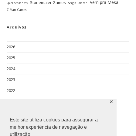
Vem pra Mesa
Stonemaier Games
Spiel des Jahres
Sérgio Halaban
Z-Man Games
Arquivos
2026
2025
2024
2023
2022
2021
✕
2020
Este site utiliza cookies para assegurar a
2019
melhor experiência de navegação e
2018
utilização.