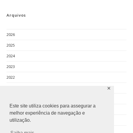
Arquivos
2026
2025
2024
2023
2022
2021
✕
2020
Este site utiliza cookies para assegurar a
2019
melhor experiência de navegação e
2018
utilização.
Saiba mais