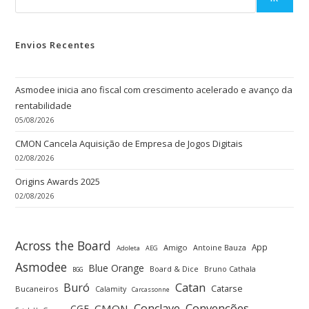
Envios Recentes
Asmodee inicia ano fiscal com crescimento acelerado e avanço da
rentabilidade
05/08/2026
CMON Cancela Aquisição de Empresa de Jogos Digitais
02/08/2026
Origins Awards 2025
02/08/2026
Across the Board
App
Amigo
Antoine Bauza
Adoleta
AEG
Asmodee
Blue Orange
Board & Dice
Bruno Cathala
BGG
Buró
Catan
Catarse
Bucaneiros
Calamity
Carcassonne
Convenções
Conclave
CMON
CGE