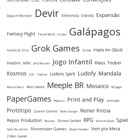
Catch Up Games
Devir
Expansão
Entrevista
Estrela
Days of Wonder
Galápagos
Fantasy Flight
Feuerland
Funbox
Grok Games
Hans im Glück
Geeks & Orcs
Grow
Jogo Infantil
Klaus Teuber
Hasbro
Iello
Jelly Monster
Ludofy
Kosmos
Mandala
Ludens Spirit
LCG
Libellud
Meeple BR
Mosaico
Matt Leacock
Marcos Macri
MS Jogos
PaperGames
Print and Play
Pegasus
promoção
Protótipo
Reiner Knizia
Queen Games
Ravensburger
RPG
Spiel
Repos Production
Richard Garfield
Revistas
Schmidt Spiele
Vem pra Mesa
Stonemaier Games
Spiel des Jahres
Sérgio Halaban
Z-Man Games