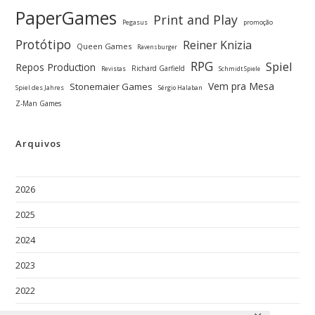
PaperGames
Print and Play
Pegasus
promoção
Protótipo
Reiner Knizia
Queen Games
Ravensburger
RPG
Spiel
Repos Production
Richard Garfield
Revistas
Schmidt Spiele
Vem pra Mesa
Stonemaier Games
Spiel des Jahres
Sérgio Halaban
Z-Man Games
Arquivos
2026
2025
2024
2023
2022