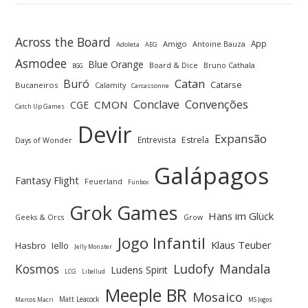
Across the Board
App
Amigo
Antoine Bauza
Adoleta
AEG
Asmodee
Blue Orange
Board & Dice
Bruno Cathala
BGG
Buró
Catan
Catarse
Bucaneiros
Calamity
Carcassonne
Convenções
Conclave
CMON
CGE
Catch Up Games
Devir
Expansão
Entrevista
Estrela
Days of Wonder
Galápagos
Fantasy Flight
Feuerland
Funbox
Grok Games
Hans im Glück
Geeks & Orcs
Grow
Jogo Infantil
Klaus Teuber
Hasbro
Iello
Jelly Monster
Ludofy
Kosmos
Mandala
Ludens Spirit
LCG
Libellud
Meeple BR
Mosaico
Matt Leacock
Marcos Macri
MS Jogos