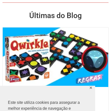
Últimas do Blog
✕
Qwirkle – Como Jogar
Este site utiliza cookies para assegurar a
Aprenda como jogar Qwirkle, um jogo abstrado de Susan
melhor experiência de navegação e
McKinley...