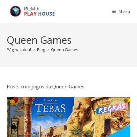
Menu
Queen Games
Página inicial
>
Blog
>
Queen Games
Posts com jogos da Queen Games