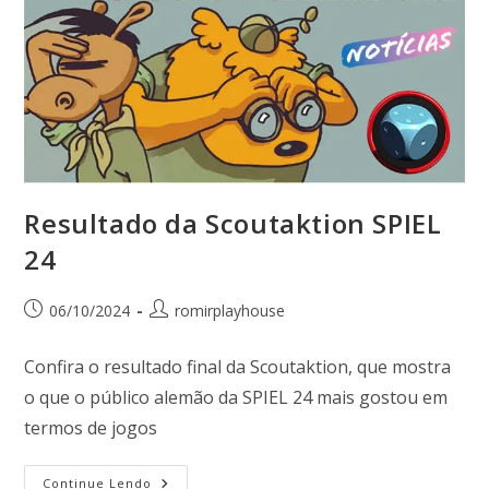
Resultado da Scoutaktion SPIEL
24
06/10/2024
romirplayhouse
Confira o resultado final da Scoutaktion, que mostra
o que o público alemão da SPIEL 24 mais gostou em
termos de jogos
Continue Lendo