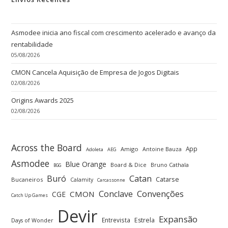
Asmodee inicia ano fiscal com crescimento acelerado e avanço da
rentabilidade
05/08/2026
CMON Cancela Aquisição de Empresa de Jogos Digitais
02/08/2026
Origins Awards 2025
02/08/2026
Across the Board
App
Amigo
Antoine Bauza
Adoleta
AEG
Asmodee
Blue Orange
Board & Dice
Bruno Cathala
BGG
Buró
Catan
Catarse
Bucaneiros
Calamity
Carcassonne
Convenções
Conclave
CMON
CGE
Catch Up Games
Devir
Expansão
Entrevista
Estrela
Days of Wonder