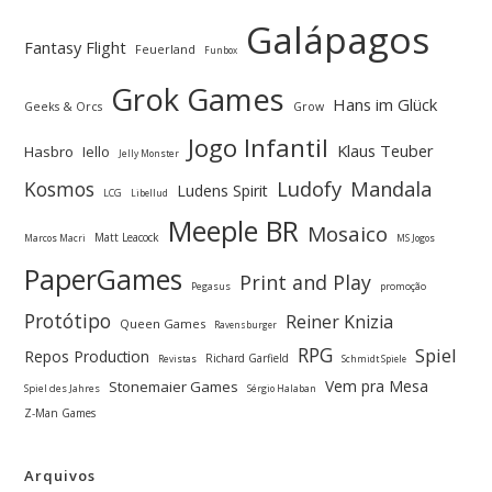
Galápagos
Fantasy Flight
Feuerland
Funbox
Grok Games
Hans im Glück
Geeks & Orcs
Grow
Jogo Infantil
Klaus Teuber
Hasbro
Iello
Jelly Monster
Ludofy
Kosmos
Mandala
Ludens Spirit
LCG
Libellud
Meeple BR
Mosaico
Matt Leacock
Marcos Macri
MS Jogos
PaperGames
Print and Play
Pegasus
promoção
Protótipo
Reiner Knizia
Queen Games
Ravensburger
RPG
Spiel
Repos Production
Richard Garfield
Revistas
Schmidt Spiele
Vem pra Mesa
Stonemaier Games
Spiel des Jahres
Sérgio Halaban
Z-Man Games
Arquivos