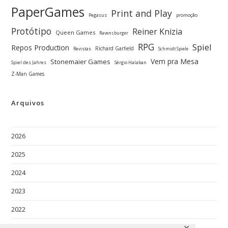
PaperGames
Print and Play
Pegasus
promoção
Protótipo
Reiner Knizia
Queen Games
Ravensburger
RPG
Spiel
Repos Production
Richard Garfield
Revistas
Schmidt Spiele
Vem pra Mesa
Stonemaier Games
Spiel des Jahres
Sérgio Halaban
Z-Man Games
Arquivos
2026
2025
2024
2023
2022
2021