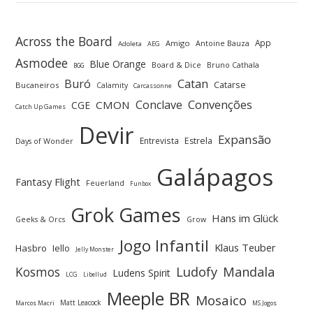
Across the Board
App
Amigo
Antoine Bauza
Adoleta
AEG
Asmodee
Blue Orange
Board & Dice
Bruno Cathala
BGG
Buró
Catan
Catarse
Bucaneiros
Calamity
Carcassonne
Convenções
Conclave
CMON
CGE
Catch Up Games
Devir
Expansão
Entrevista
Estrela
Days of Wonder
Galápagos
Fantasy Flight
Feuerland
Funbox
Grok Games
Hans im Glück
Geeks & Orcs
Grow
Jogo Infantil
Klaus Teuber
Hasbro
Iello
Jelly Monster
Ludofy
Kosmos
Mandala
Ludens Spirit
LCG
Libellud
Meeple BR
Mosaico
Matt Leacock
Marcos Macri
MS Jogos