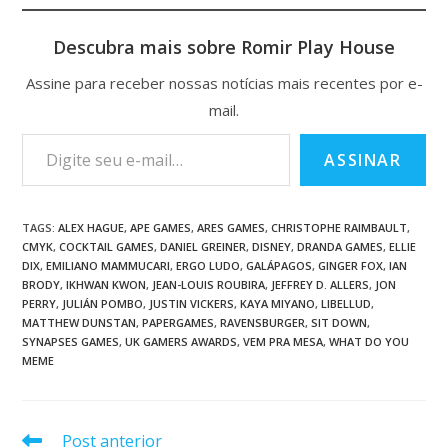
Descubra mais sobre Romir Play House
Assine para receber nossas notícias mais recentes por e-
mail.
ASSINAR
TAGS
:
ALEX HAGUE
,
APE GAMES
,
ARES GAMES
,
CHRISTOPHE RAIMBAULT
,
CMYK
,
COCKTAIL GAMES
,
DANIEL GREINER
,
DISNEY
,
DRANDA GAMES
,
ELLIE
DIX
,
EMILIANO MAMMUCARI
,
ERGO LUDO
,
GALÁPAGOS
,
GINGER FOX
,
IAN
BRODY
,
IKHWAN KWON
,
JEAN-LOUIS ROUBIRA
,
JEFFREY D. ALLERS
,
JON
PERRY
,
JULIÁN POMBO
,
JUSTIN VICKERS
,
KAYA MIYANO
,
LIBELLUD
,
MATTHEW DUNSTAN
,
PAPERGAMES
,
RAVENSBURGER
,
SIT DOWN
,
SYNAPSES GAMES
,
UK GAMERS AWARDS
,
VEM PRA MESA
,
WHAT DO YOU
MEME
Post anterior