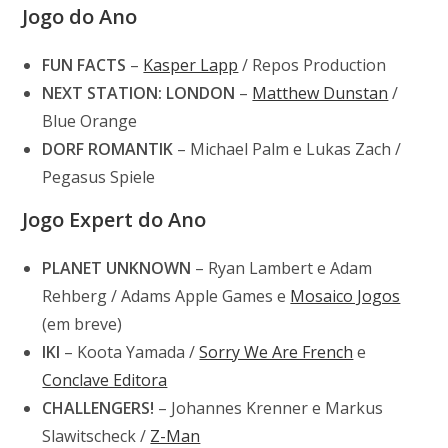
Jogo do Ano
FUN FACTS
–
Kasper Lapp
/ Repos Production
NEXT STATION: LONDON
–
Matthew Dunstan
/
Blue Orange
DORF ROMANTIK
– Michael Palm e Lukas Zach /
Pegasus Spiele
Jogo Expert do Ano
PLANET UNKNOWN
– Ryan Lambert e Adam
Rehberg / Adams Apple Games e
Mosaico Jogos
(em breve)
IKI
– Koota Yamada /
Sorry We Are French
e
Conclave Editora
CHALLENGERS!
– Johannes Krenner e Markus
Slawitscheck /
Z-Man