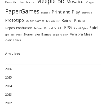
Meeple BR
Mosaico
Matt Leacock
Marcos Macri
MS Jogos
PaperGames
Print and Play
Pegasus
promoção
Protótipo
Reiner Knizia
Queen Games
Ravensburger
RPG
Spiel
Repos Production
Richard Garfield
Revistas
Schmidt Spiele
Vem pra Mesa
Stonemaier Games
Spiel des Jahres
Sérgio Halaban
Z-Man Games
Arquivos
2026
2025
2024
2023
2022