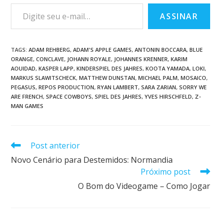
ASSINAR
TAGS
:
ADAM REHBERG
,
ADAM'S APPLE GAMES
,
ANTONIN BOCCARA
,
BLUE
ORANGE
,
CONCLAVE
,
JOHANN ROYALE
,
JOHANNES KRENNER
,
KARIM
AOUIDAD
,
KASPER LAPP
,
KINDERSPIEL DES JAHRES
,
KOOTA YAMADA
,
LOKI
,
MARKUS SLAWITSCHECK
,
MATTHEW DUNSTAN
,
MICHAEL PALM
,
MOSAICO
,
PEGASUS
,
REPOS PRODUCTION
,
RYAN LAMBERT
,
SARA ZARIAN
,
SORRY WE
ARE FRENCH
,
SPACE COWBOYS
,
SPIEL DES JAHRES
,
YVES HIRSCHFELD
,
Z-
MAN GAMES
Post anterior
Novo Cenário para Destemidos: Normandia
Próximo post
O Bom do Videogame – Como Jogar