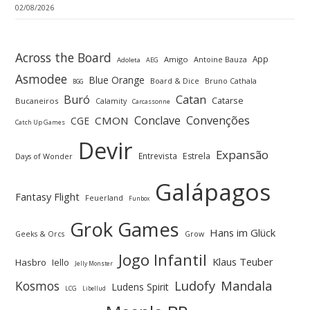
02/08/2026
Across the Board
App
Amigo
Antoine Bauza
Adoleta
AEG
Asmodee
Blue Orange
Board & Dice
Bruno Cathala
BGG
Buró
Catan
Catarse
Bucaneiros
Calamity
Carcassonne
Convenções
Conclave
CMON
CGE
Catch Up Games
Devir
Expansão
Entrevista
Estrela
Days of Wonder
Galápagos
Fantasy Flight
Feuerland
Funbox
Grok Games
Hans im Glück
Geeks & Orcs
Grow
Jogo Infantil
Klaus Teuber
Hasbro
Iello
Jelly Monster
Ludofy
Kosmos
Mandala
Ludens Spirit
LCG
Libellud