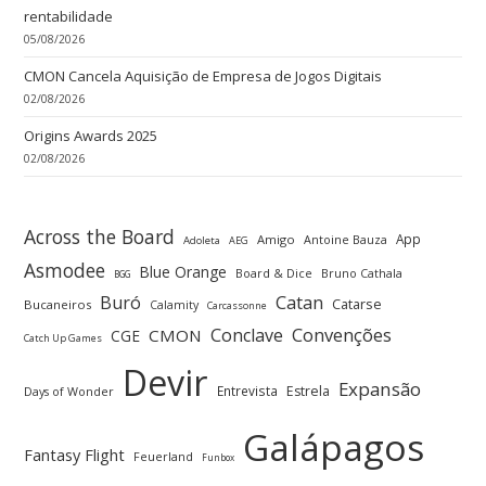
rentabilidade
05/08/2026
CMON Cancela Aquisição de Empresa de Jogos Digitais
02/08/2026
Origins Awards 2025
02/08/2026
Across the Board
App
Amigo
Antoine Bauza
Adoleta
AEG
Asmodee
Blue Orange
Board & Dice
Bruno Cathala
BGG
Buró
Catan
Catarse
Bucaneiros
Calamity
Carcassonne
Convenções
Conclave
CMON
CGE
Catch Up Games
Devir
Expansão
Entrevista
Estrela
Days of Wonder
Galápagos
Fantasy Flight
Feuerland
Funbox