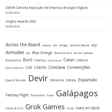
CMON Cancela Aquisição de Empresa de Jogos Digitais
02/08/2026
Origins Awards 2025
02/08/2026
Across the Board
App
Amigo
Antoine Bauza
Adoleta
AEG
Asmodee
Blue Orange
Board & Dice
Bruno Cathala
BGG
Buró
Catan
Catarse
Bucaneiros
Calamity
Carcassonne
Convenções
Conclave
CMON
CGE
Catch Up Games
Devir
Expansão
Entrevista
Estrela
Days of Wonder
Galápagos
Fantasy Flight
Feuerland
Funbox
Grok Games
Hans im Glück
Geeks & Orcs
Grow