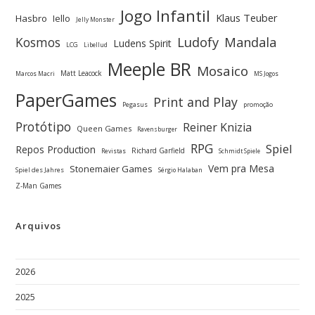
Jogo Infantil
Klaus Teuber
Hasbro
Iello
Jelly Monster
Ludofy
Kosmos
Mandala
Ludens Spirit
LCG
Libellud
Meeple BR
Mosaico
Matt Leacock
Marcos Macri
MS Jogos
PaperGames
Print and Play
Pegasus
promoção
Protótipo
Reiner Knizia
Queen Games
Ravensburger
RPG
Spiel
Repos Production
Richard Garfield
Revistas
Schmidt Spiele
Vem pra Mesa
Stonemaier Games
Spiel des Jahres
Sérgio Halaban
Z-Man Games
Arquivos
2026
2025