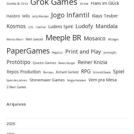
Grok Games
Hans im Glück
Geeks & Orcs
Grow
Jogo Infantil
Klaus Teuber
Hasbro
Iello
Jelly Monster
Ludofy
Kosmos
Mandala
Ludens Spirit
LCG
Libellud
Meeple BR
Mosaico
Matt Leacock
Marcos Macri
MS Jogos
PaperGames
Print and Play
Pegasus
promoção
Protótipo
Reiner Knizia
Queen Games
Ravensburger
RPG
Spiel
Repos Production
Richard Garfield
Revistas
Schmidt Spiele
Vem pra Mesa
Stonemaier Games
Spiel des Jahres
Sérgio Halaban
Z-Man Games
Arquivos
2026