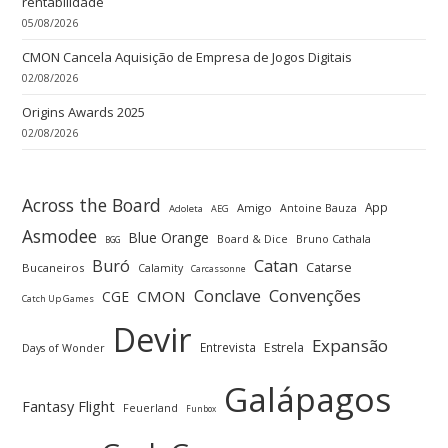
rentabilidade
05/08/2026
CMON Cancela Aquisição de Empresa de Jogos Digitais
02/08/2026
Origins Awards 2025
02/08/2026
Across the Board
App
Amigo
Antoine Bauza
Adoleta
AEG
Asmodee
Blue Orange
Board & Dice
Bruno Cathala
BGG
Buró
Catan
Catarse
Bucaneiros
Calamity
Carcassonne
Convenções
Conclave
CMON
CGE
Catch Up Games
Devir
Expansão
Entrevista
Estrela
Days of Wonder
Galápagos
Fantasy Flight
Feuerland
Funbox