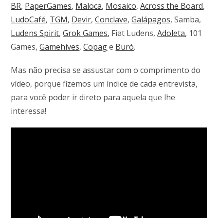
BR
,
PaperGames
,
Maloca
,
Mosaico
,
Across the Board
,
LudoCafé
,
TGM
,
Devir
,
Conclave
,
Galápagos
, Samba,
Ludens Spirit
,
Grok Games
, Fiat Ludens,
Adoleta
, 101
Games,
Gamehives
,
Copag
e
Buró
.
Mas não precisa se assustar com o comprimento do
vídeo, porque fizemos um índice de cada entrevista,
para você poder ir direto para aquela que lhe
interessa!