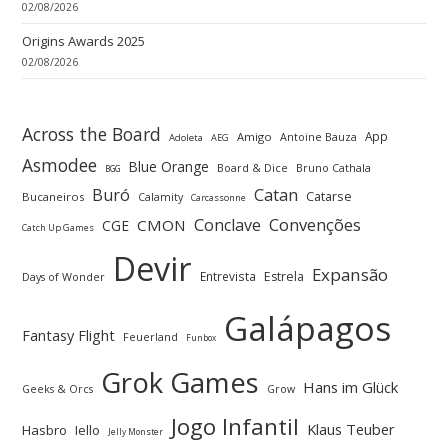
02/08/2026
Origins Awards 2025
02/08/2026
Across the Board
App
Amigo
Antoine Bauza
Adoleta
AEG
Asmodee
Blue Orange
Board & Dice
Bruno Cathala
BGG
Buró
Catan
Catarse
Bucaneiros
Calamity
Carcassonne
Convenções
Conclave
CMON
CGE
Catch Up Games
Devir
Expansão
Entrevista
Estrela
Days of Wonder
Galápagos
Fantasy Flight
Feuerland
Funbox
Grok Games
Hans im Glück
Geeks & Orcs
Grow
Jogo Infantil
Klaus Teuber
Hasbro
Iello
Jelly Monster