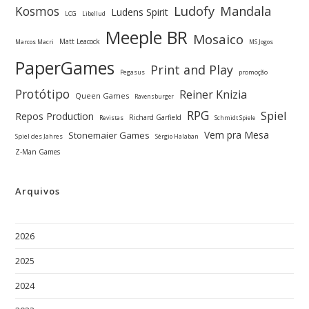
Ludofy
Kosmos
Mandala
Ludens Spirit
LCG
Libellud
Meeple BR
Mosaico
Matt Leacock
Marcos Macri
MS Jogos
PaperGames
Print and Play
Pegasus
promoção
Protótipo
Reiner Knizia
Queen Games
Ravensburger
RPG
Spiel
Repos Production
Richard Garfield
Revistas
Schmidt Spiele
Vem pra Mesa
Stonemaier Games
Spiel des Jahres
Sérgio Halaban
Z-Man Games
Arquivos
2026
2025
2024