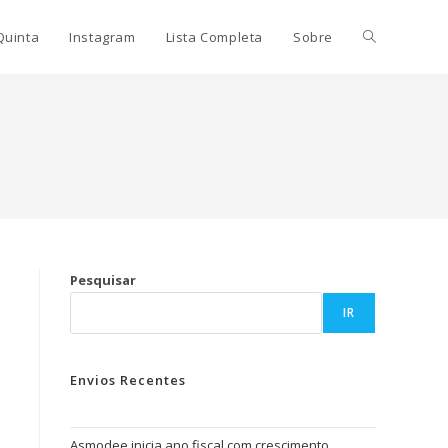
Quinta
Instagram
Lista Completa
Sobre
Pesquisar
IR
Envios Recentes
Asmodee inicia ano fiscal com crescimento