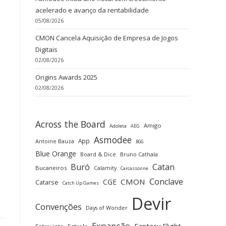
acelerado e avanço da rentabilidade
05/08/2026
CMON Cancela Aquisição de Empresa de Jogos
Digitais
02/08/2026
Origins Awards 2025
02/08/2026
Across the Board
Amigo
Adoleta
AEG
Asmodee
App
Antoine Bauza
BGG
Blue Orange
Board & Dice
Bruno Cathala
Buró
Catan
Bucaneiros
Calamity
Carcassonne
Conclave
CMON
CGE
Catarse
Catch Up Games
Devir
Convenções
Days of Wonder
Expansão