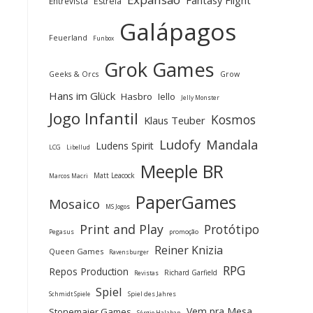
Fantasy Flight
Entrevista
Estrela
Galápagos
Feuerland
Funbox
Grok Games
Geeks & Orcs
Grow
Hans im Glück
Hasbro
Iello
Jelly Monster
Jogo Infantil
Kosmos
Klaus Teuber
Ludofy
Mandala
Ludens Spirit
LCG
Libellud
Meeple BR
Matt Leacock
Marcos Macri
PaperGames
Mosaico
MS Jogos
Print and Play
Protótipo
Pegasus
promoção
Reiner Knizia
Queen Games
Ravensburger
RPG
Repos Production
Richard Garfield
Revistas
Spiel
Spiel des Jahres
Schmidt Spiele
Vem pra Mesa
Stonemaier Games