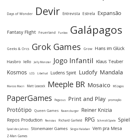
Devir
Expansão
Entrevista
Estrela
Days of Wonder
Galápagos
Fantasy Flight
Feuerland
Funbox
Grok Games
Hans im Glück
Geeks & Orcs
Grow
Jogo Infantil
Klaus Teuber
Hasbro
Iello
Jelly Monster
Ludofy
Kosmos
Mandala
Ludens Spirit
LCG
Libellud
Meeple BR
Mosaico
Matt Leacock
Marcos Macri
MS Jogos
PaperGames
Print and Play
Pegasus
promoção
Protótipo
Reiner Knizia
Queen Games
Ravensburger
RPG
Spiel
Repos Production
Richard Garfield
Revistas
Schmidt Spiele
Vem pra Mesa
Stonemaier Games
Spiel des Jahres
Sérgio Halaban
Z-Man Games