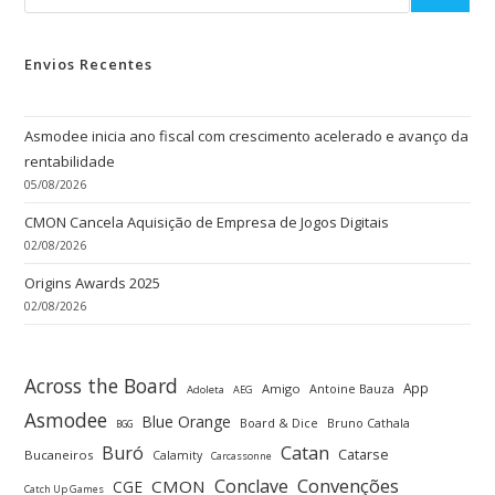
Envios Recentes
Asmodee inicia ano fiscal com crescimento acelerado e avanço da
rentabilidade
05/08/2026
CMON Cancela Aquisição de Empresa de Jogos Digitais
02/08/2026
Origins Awards 2025
02/08/2026
Across the Board
App
Amigo
Antoine Bauza
Adoleta
AEG
Asmodee
Blue Orange
Board & Dice
Bruno Cathala
BGG
Buró
Catan
Catarse
Bucaneiros
Calamity
Carcassonne
Convenções
Conclave
CMON
CGE
Catch Up Games