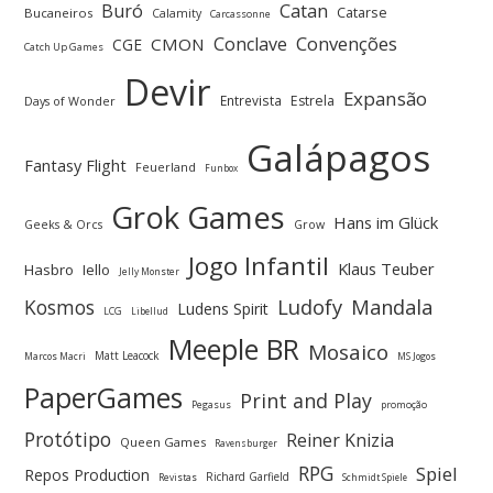
Buró
Catan
Catarse
Bucaneiros
Calamity
Carcassonne
Convenções
Conclave
CMON
CGE
Catch Up Games
Devir
Expansão
Entrevista
Estrela
Days of Wonder
Galápagos
Fantasy Flight
Feuerland
Funbox
Grok Games
Hans im Glück
Geeks & Orcs
Grow
Jogo Infantil
Klaus Teuber
Hasbro
Iello
Jelly Monster
Ludofy
Kosmos
Mandala
Ludens Spirit
LCG
Libellud
Meeple BR
Mosaico
Matt Leacock
Marcos Macri
MS Jogos
PaperGames
Print and Play
Pegasus
promoção
Protótipo
Reiner Knizia
Queen Games
Ravensburger
RPG
Spiel
Repos Production
Richard Garfield
Revistas
Schmidt Spiele