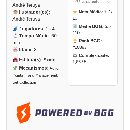
(33 votos registrados)
André Teruya
Nota Média:
7,7 /
Ilustrador(es):
10
André Teruya
Média BGG:
5,5
Jogadores:
1 - 4
/ 10
Tempo Médio:
60
Rank BGG:
min
#18383
Idade:
8+
Complexidade:
Editora(s):
Estrela
1,86 / 5
Mecanismos:
Action
Points, Hand Management,
Set Collection