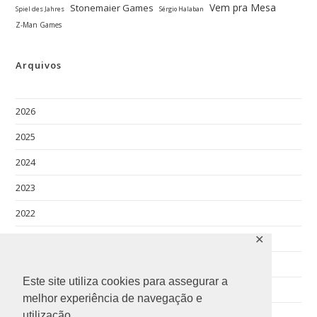
Vem pra Mesa
Stonemaier Games
Spiel des Jahres
Sérgio Halaban
Z-Man Games
Arquivos
2026
2025
2024
2023
2022
2021
✕
2020
Este site utiliza cookies para assegurar a
2019
melhor experiência de navegação e
2018
utilização.