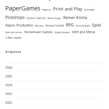
PaperGames
Print and Play
Pegasus
promoção
Protótipo
Reiner Knizia
Queen Games
Ravensburger
RPG
Spiel
Repos Production
Richard Garfield
Revistas
Schmidt Spiele
Vem pra Mesa
Stonemaier Games
Spiel des Jahres
Sérgio Halaban
Z-Man Games
Arquivos
2026
2025
2024
2023
2022