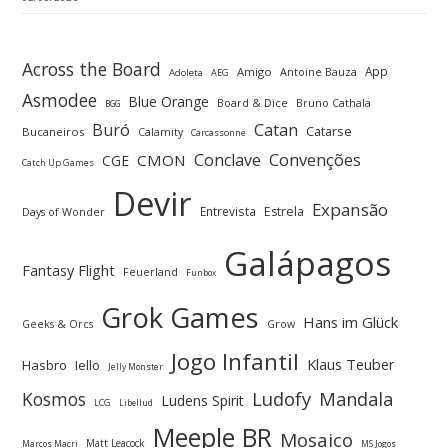
Across the Board
App
Amigo
Antoine Bauza
Adoleta
AEG
Asmodee
Blue Orange
Board & Dice
Bruno Cathala
BGG
Buró
Catan
Catarse
Bucaneiros
Calamity
Carcassonne
Convenções
Conclave
CMON
CGE
Catch Up Games
Devir
Expansão
Entrevista
Estrela
Days of Wonder
Galápagos
Fantasy Flight
Feuerland
Funbox
Grok Games
Hans im Glück
Geeks & Orcs
Grow
Jogo Infantil
Klaus Teuber
Hasbro
Iello
Jelly Monster
Ludofy
Kosmos
Mandala
Ludens Spirit
LCG
Libellud
Meeple BR
Mosaico
Matt Leacock
Marcos Macri
MS Jogos