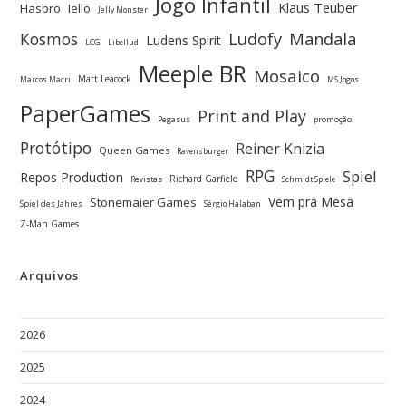
Jogo Infantil
Klaus Teuber
Hasbro
Iello
Jelly Monster
Ludofy
Kosmos
Mandala
Ludens Spirit
LCG
Libellud
Meeple BR
Mosaico
Matt Leacock
Marcos Macri
MS Jogos
PaperGames
Print and Play
Pegasus
promoção
Protótipo
Reiner Knizia
Queen Games
Ravensburger
RPG
Spiel
Repos Production
Richard Garfield
Revistas
Schmidt Spiele
Vem pra Mesa
Stonemaier Games
Spiel des Jahres
Sérgio Halaban
Z-Man Games
Arquivos
2026
2025
2024