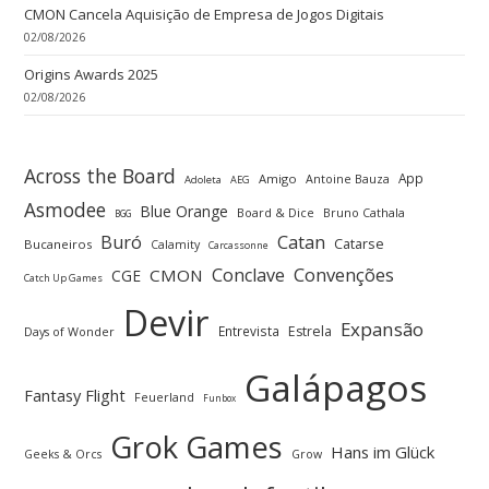
CMON Cancela Aquisição de Empresa de Jogos Digitais
02/08/2026
Origins Awards 2025
02/08/2026
Across the Board
App
Amigo
Antoine Bauza
Adoleta
AEG
Asmodee
Blue Orange
Board & Dice
Bruno Cathala
BGG
Buró
Catan
Catarse
Bucaneiros
Calamity
Carcassonne
Convenções
Conclave
CMON
CGE
Catch Up Games
Devir
Expansão
Entrevista
Estrela
Days of Wonder
Galápagos
Fantasy Flight
Feuerland
Funbox
Grok Games
Hans im Glück
Geeks & Orcs
Grow