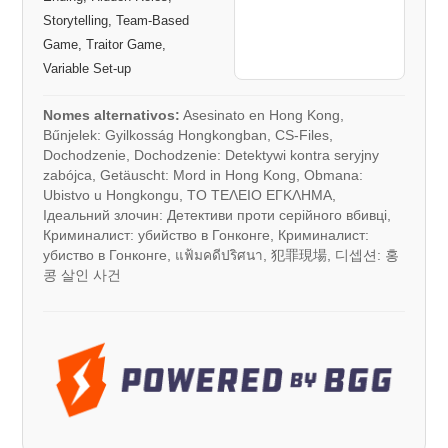
Storytelling, Team-Based
Game, Traitor Game,
Variable Set-up
Nomes alternativos:
Asesinato en Hong Kong,
Bűnjelek: Gyilkosság Hongkongban, CS-Files,
Dochodzenie, Dochodzenie: Detektywi kontra seryjny
zabójca, Getäuscht: Mord in Hong Kong, Obmana:
Ubistvo u Hongkongu, ΤΟ ΤΕΛΕΙΟ ΕΓΚΛΗΜΑ,
Ідеальний злочин: Детективи проти серійного вбивці,
Криминалист: убийство в Гонконге, Криминалист:
убиство в Гонконге, แฟ้มคดีปริศนา, 犯罪現場, 디셉션: 홍
콩 살인 사건