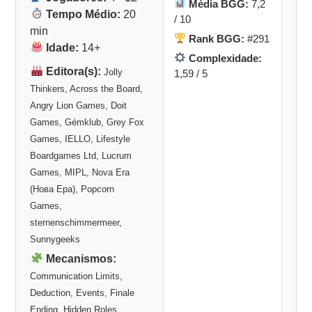
Média BGG:
7,2
Tempo Médio:
20
/ 10
min
Rank BGG:
#291
Idade:
14+
Complexidade:
Editora(s):
Jolly
1,59 / 5
Thinkers, Across the Board,
Angry Lion Games, Doit
Games, Gémklub, Grey Fox
Games, IELLO, Lifestyle
Boardgames Ltd, Lucrum
Games, MIPL, Nova Era
(Нова Ера), Popcorn
Games,
sternenschimmermeer,
Sunnygeeks
Mecanismos:
Communication Limits,
Deduction, Events, Finale
Ending, Hidden Roles,