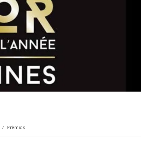
/
Prêmios