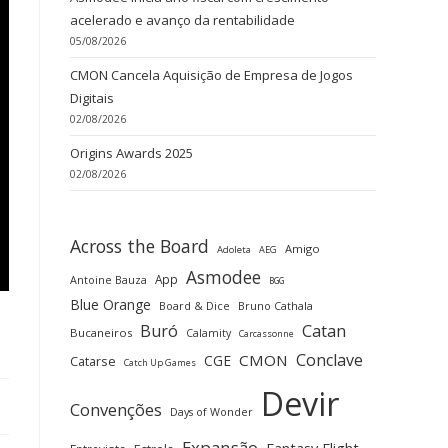
acelerado e avanço da rentabilidade
05/08/2026
CMON Cancela Aquisição de Empresa de Jogos
Digitais
02/08/2026
Origins Awards 2025
02/08/2026
Across the Board
Amigo
Adoleta
AEG
Asmodee
App
Antoine Bauza
BGG
Blue Orange
Board & Dice
Bruno Cathala
Buró
Catan
Bucaneiros
Calamity
Carcassonne
Conclave
CMON
CGE
Catarse
Catch Up Games
Devir
Convenções
Days of Wonder
Expansão