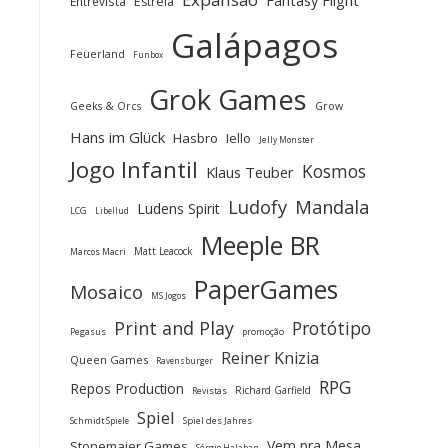
Fantasy Flight
Entrevista
Estrela
Galápagos
Feuerland
Funbox
Grok Games
Geeks & Orcs
Grow
Hans im Glück
Hasbro
Iello
Jelly Monster
Jogo Infantil
Kosmos
Klaus Teuber
Ludofy
Mandala
Ludens Spirit
LCG
Libellud
Meeple BR
Matt Leacock
Marcos Macri
PaperGames
Mosaico
MS Jogos
Print and Play
Protótipo
Pegasus
promoção
Reiner Knizia
Queen Games
Ravensburger
RPG
Repos Production
Richard Garfield
Revistas
Spiel
Spiel des Jahres
Schmidt Spiele
Vem pra Mesa
Stonemaier Games