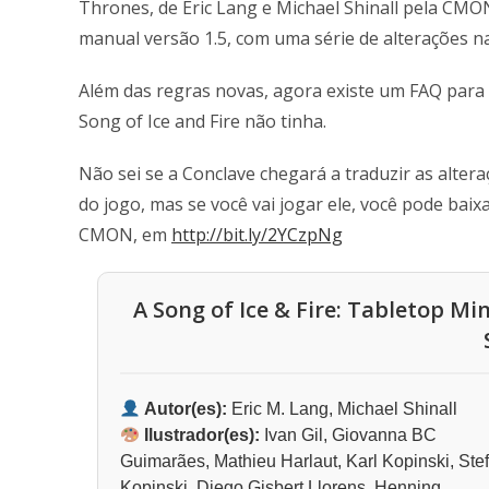
Thrones, de Eric Lang e Michael Shinall pela CM
manual versão 1.5, com uma série de alterações na
Além das regras novas, agora existe um FAQ para c
Song of Ice and Fire não tinha.
Não sei se a Conclave chegará a traduzir as alte
do jogo, mas se você vai jogar ele, você pode baix
CMON, em
http://bit.ly/2YCzpNg
A Song of Ice & Fire: Tabletop Mi
Autor(es):
Eric M. Lang, Michael Shinall
Ilustrador(es):
Ivan Gil, Giovanna BC
Guimarães, Mathieu Harlaut, Karl Kopinski, Stef
Kopinski, Diego Gisbert Llorens, Henning