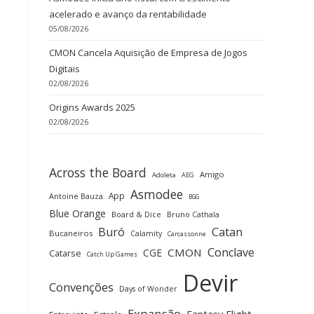
acelerado e avanço da rentabilidade
05/08/2026
CMON Cancela Aquisição de Empresa de Jogos
Digitais
02/08/2026
Origins Awards 2025
02/08/2026
Across the Board
Amigo
Adoleta
AEG
Asmodee
App
Antoine Bauza
BGG
Blue Orange
Board & Dice
Bruno Cathala
Buró
Catan
Bucaneiros
Calamity
Carcassonne
Conclave
CMON
CGE
Catarse
Catch Up Games
Devir
Convenções
Days of Wonder
Expansão