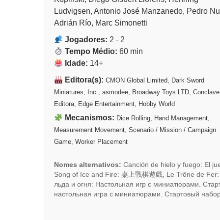
Ludvigsen, Antonio José Manzanedo, Pedro Nu
Adrián Río, Marc Simonetti
Jogadores:
2 - 2
Tempo Médio:
60 min
Idade:
14+
Editora(s):
CMON Global Limited, Dark Sword
Miniatures, Inc., asmodee, Broadway Toys LTD, Conclave
Editora, Edge Entertainment, Hobby World
Mecanismos:
Dice Rolling, Hand Management,
Measurement Movement, Scenario / Mission / Campaign
Game, Worker Placement
Nomes alternativos:
Canción de hielo y fuego: El ju
Song of Ice and Fire: 桌上戰棋遊戲, Le Trône de Fer: le 
льда и огня: Настольная игр с миниатюрами. Стар
настольная игра с миниатюрами. Стартовый набор