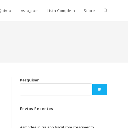
Quinta
Instagram
Lista Completa
Sobre
Pesquisar
IR
Envios Recentes
Asmodee inicia ano fiscal com crescimento