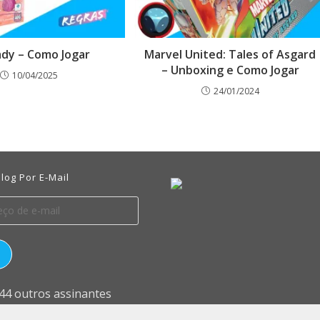
ady – Como Jogar
Marvel United: Tales of Asgard
– Unboxing e Como Jogar
10/04/2025
24/01/2024
log Por E-Mail
 44 outros assinantes