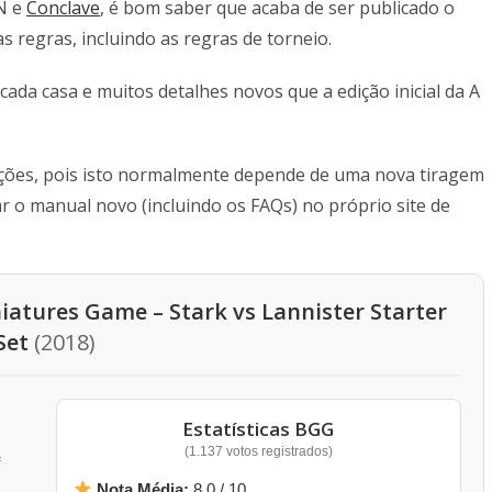
ON e
Conclave
, é bom saber que acaba de ser publicado o
s regras, incluindo as regras de torneio.
ada casa e muitos detalhes novos que a edição inicial da A
rações, pois isto normalmente depende de uma nova tiragem
ar o manual novo (incluindo os FAQs) no próprio site de
niatures Game – Stark vs Lannister Starter
Set
(2018)
Estatísticas BGG
(1.137 votos registrados)
Nota Média:
8,0 / 10