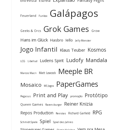
Fantasy Flight
Entrevista
Estrela
Galápagos
Feuerland
Funbox
Grok Games
Geeks & Orcs
Grow
Hans im Glück
Hasbro
Iello
Jelly Monster
Jogo Infantil
Kosmos
Klaus Teuber
Ludofy
Mandala
Ludens Spirit
LCG
Libellud
Meeple BR
Matt Leacock
Marcos Macri
PaperGames
Mosaico
MS Jogos
Print and Play
Protótipo
Pegasus
promoção
Reiner Knizia
Queen Games
Ravensburger
RPG
Repos Production
Richard Garfield
Revistas
Spiel
Spiel des Jahres
Schmidt Spiele
Vem pra Mesa
Stonemaier Games