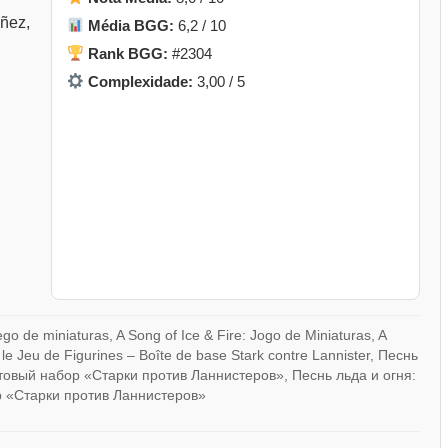
ñez,
Média BGG:
6,2 / 10
Rank BGG:
#2304
Complexidade:
3,00 / 5
ego de miniaturas, A Song of Ice & Fire: Jogo de Miniaturas, A
Jeu de Figurines – Boîte de base Stark contre Lannister, Песнь
товый набор «Старки против Ланнистеров», Песнь льда и огня:
 «Старки против Ланнистеров»